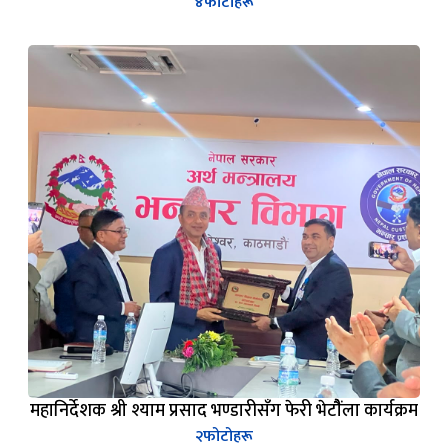
४
फोटोहरू
महानिर्देशक श्री श्याम प्रसाद भण्डारीसँग फेरी भेटौैंला कार्यक्रम
२
फोटोहरू