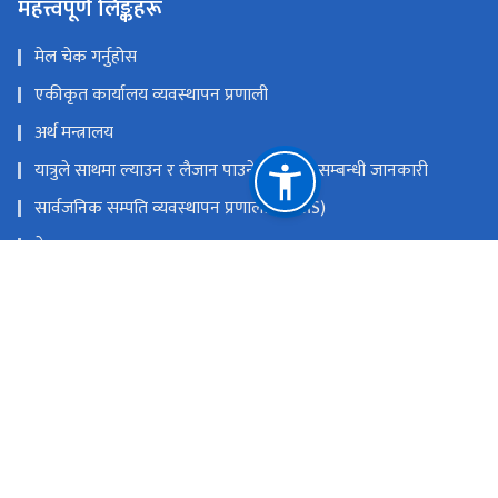
महत्त्वपूर्ण लिङ्कहरू
मेल चेक गर्नुहोस
एकीकृत कार्यालय व्यवस्थापन प्रणाली
अर्थ मन्त्रालय
यात्रुले साथमा ल्याउन र लैजान पाउने मालवस्तु सम्बन्धी जानकारी
सार्वजनिक सम्पति व्यवस्थापन प्रणाली (PAMS)
नेपाल राजपत्र
Youtube
Facebook
राष्ट्रिय प्राकृतिक स्रोत तथा वित्त आयोग
त्रिपुरेश्वर, काठमाडौं
9851353353
टोल फ्री नं.
18105121223