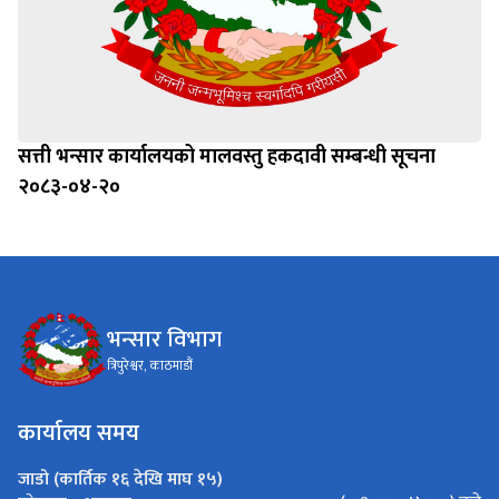
सत्ती भन्सार कार्यालयको मालवस्तु हकदावी सम्बन्धी सूचना
२०८३-०४-२०
भन्सार विभाग
त्रिपुरेश्वर, काठमाडौं
कार्यालय समय
जाडो (कार्तिक १६ देखि माघ १५)