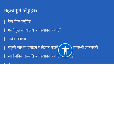
महत्त्वपूर्ण लिङ्कहरू
मेल चेक गर्नुहोस
एकीकृत कार्यालय व्यवस्थापन प्रणाली
अर्थ मन्त्रालय
यात्रुले साथमा ल्याउन र लैजान पाउने मालवस्तु सम्बन्धी जानकारी
सार्वजनिक सम्पति व्यवस्थापन प्रणाली (PAMS)
नेपाल राजपत्र
Youtube
Facebook
राष्ट्रिय प्राकृतिक स्रोत तथा वित्त आयोग
त्रिपुरेश्वर, काठमाडौं
9851353353
टोल फ्री नं.
18105121223