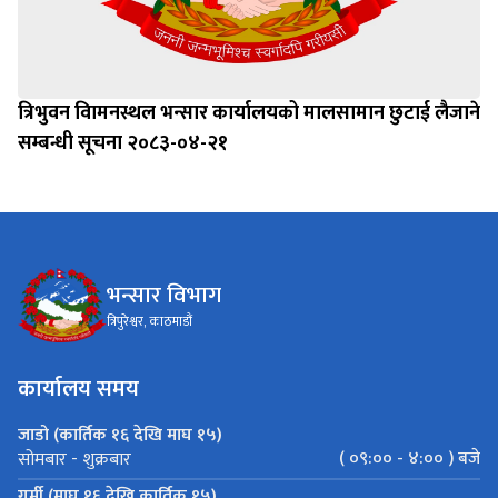
त्रिभुवन विामनस्थल भन्सार कार्यालयको मालसामान छुटाई लैजाने
सम्बन्धी सूचना २०८३-०४-२१
भन्सार विभाग
त्रिपुरेश्वर, काठमाडौं
कार्यालय समय
जाडो (कार्तिक १६ देखि माघ १५)
( ०९:०० - ४:०० ) बजे
सोमबार - शुक्रबार
गर्मी (माघ १६ देखि कार्तिक १५)