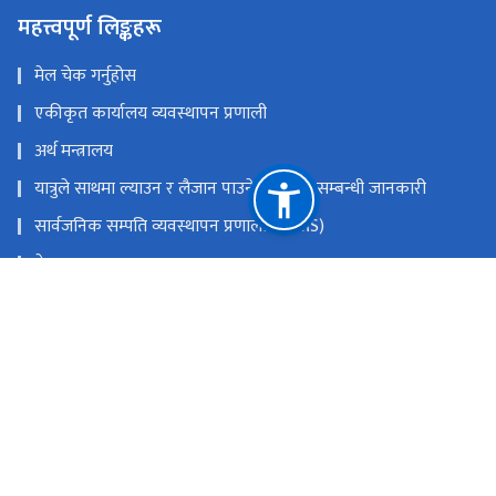
महत्त्वपूर्ण लिङ्कहरू
मेल चेक गर्नुहोस
एकीकृत कार्यालय व्यवस्थापन प्रणाली
अर्थ मन्त्रालय
यात्रुले साथमा ल्याउन र लैजान पाउने मालवस्तु सम्बन्धी जानकारी
सार्वजनिक सम्पति व्यवस्थापन प्रणाली (PAMS)
नेपाल राजपत्र
Youtube
Facebook
राष्ट्रिय प्राकृतिक स्रोत तथा वित्त आयोग
त्रिपुरेश्वर, काठमाडौं
9851353353
टोल फ्री नं.
18105121223