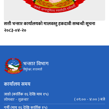
सत्ती भन्सार कार्यालयको मालवस्तु हकदावी सम्बन्धी सूचना
२०८३-०४-२०
भन्सार विभाग
त्रिपुरेश्वर, काठमाडौं
कार्यालय समय
जाडो (कार्तिक १६ देखि माघ १५)
( ०९:०० - ४:०० ) बजे
सोमबार - शुक्रबार
गर्मी (माघ १६ देखि कार्तिक १५)