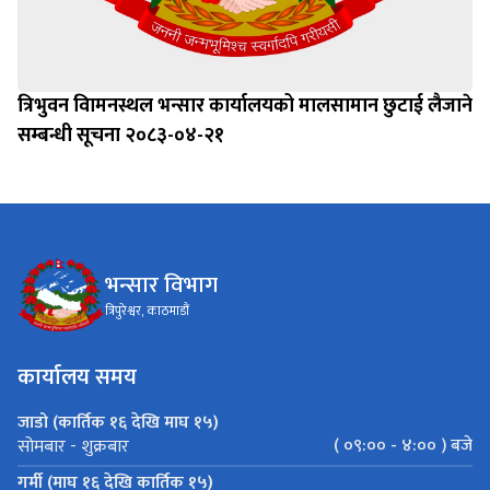
त्रिभुवन विामनस्थल भन्सार कार्यालयको मालसामान छुटाई लैजाने
सम्बन्धी सूचना २०८३-०४-२१
भन्सार विभाग
त्रिपुरेश्वर, काठमाडौं
कार्यालय समय
जाडो (कार्तिक १६ देखि माघ १५)
( ०९:०० - ४:०० ) बजे
सोमबार - शुक्रबार
गर्मी (माघ १६ देखि कार्तिक १५)