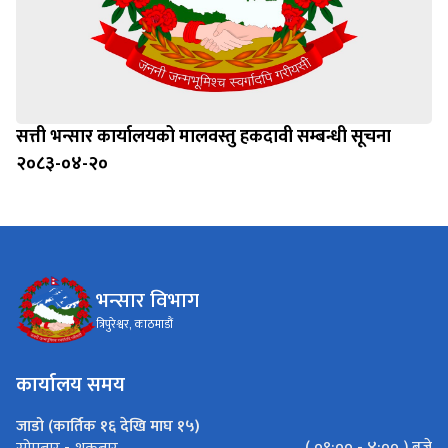
सत्ती भन्सार कार्यालयको मालवस्तु हकदावी सम्बन्धी सूचना
२०८३-०४-२०
भन्सार विभाग
त्रिपुरेश्वर, काठमाडौं
कार्यालय समय
जाडो (कार्तिक १६ देखि माघ १५)
( ०९:०० - ४:०० ) बजे