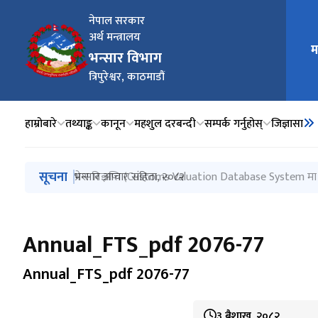
नेपाल सरकार
अर्थ मन्त्रालय
म
मुख्य न
भन्सार विभाग
त्रिपुरेश्वर, काठमाडौं
हाम्रोबारे
तथ्याङ्क
कानून
महशुल दरबन्दी
सम्पर्क गर्नुहोस्
जिज्ञासा
मुख्य नेभिगेसनमा जानुहोस्
सूचना
प्रेस विज्ञप्ति (मुस्ताङ र रसुवा भन्सार कार्यालयबाट भएको वि
यात्रुले आफ्नो साथमा ल्याउन र लैजान पाउने निजी प्रयोगका मा
प्रेश विज्ञप्ति (Customs Valuation Database System मा अ
किटानी विवरण घोषणा सम्बन्धी मार्गदर्शन, २०८३
भन्सार आचार संहिता, २०८२
Annual_FTS_pdf 2076-77
Annual_FTS_pdf 2076-77
३ बैशाख, २०८२