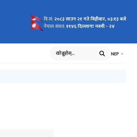
वि.सं:
२०८३ साउन २१ गते बिहीबार, ०३:१३ बजे
लवस्तु
्रशासन सेवा
 सम्बन्धी
६
सम्बन्धमा
ु सम्बन्धी
 आधारः
ry and
नेपाल संवत:
११४६ दिल्लागा नवमी - २४
Software
ndu, 28th
भाषा चयन गर्नुह
भाषा प
NEP
खोज्नुहोस्