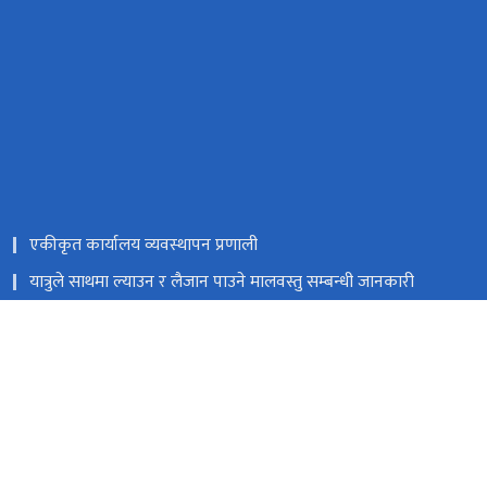
एकीकृत कार्यालय व्यवस्थापन प्रणाली
यात्रुले साथमा ल्याउन र लैजान पाउने मालवस्तु सम्बन्धी जानकारी
नेपाल राजपत्र
Facebook
त्रिपुरेश्वर, काठमाडौं
9851353353
टोल फ्री नं.
18105121223