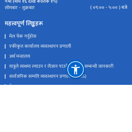
गर्मी (माघ १६ देखि कार्तिक १५)
( ०९:०० - ५:०० ) बजे
सोमबार - शुक्रबार
महत्त्वपूर्ण लिङ्कहरू
मेल चेक गर्नुहोस
एकीकृत कार्यालय व्यवस्थापन प्रणाली
अर्थ मन्त्रालय
यात्रुले साथमा ल्याउन र लैजान पाउने मालवस्तु सम्बन्धी जानकारी
सार्वजनिक सम्पति व्यवस्थापन प्रणाली (PAMS)
नेपाल राजपत्र
Youtube
Facebook
राष्ट्रिय प्राकृतिक स्रोत तथा वित्त आयोग