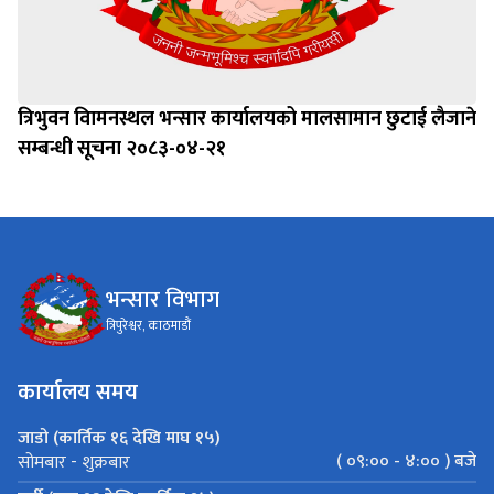
त्रिभुवन विामनस्थल भन्सार कार्यालयको मालसामान छुटाई लैजाने
सम्बन्धी सूचना २०८३-०४-२१
भन्सार विभाग
त्रिपुरेश्वर, काठमाडौं
कार्यालय समय
जाडो (कार्तिक १६ देखि माघ १५)
( ०९:०० - ४:०० ) बजे
सोमबार - शुक्रबार