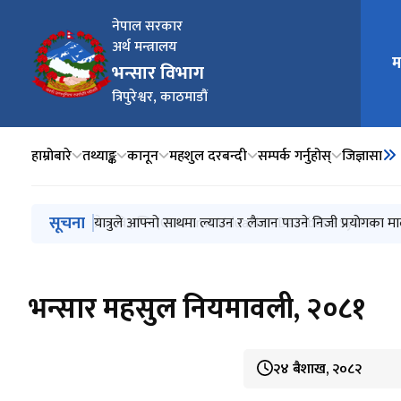
नेपाल सरकार
अर्थ मन्त्रालय
म
मुख्य न
भन्सार विभाग
त्रिपुरेश्वर, काठमाडौं
हाम्रोबारे
तथ्याङ्क
कानून
महशुल दरबन्दी
सम्पर्क गर्नुहोस्
जिज्ञासा
मुख्य नेभिगेसनमा जानुहोस्
सूचना
प्रेस विज्ञप्ति (मुस्ताङ र रसुवा भन्सार कार्यालयबाट भएको वि
यात्रुले आफ्नो साथमा ल्याउन र लैजान पाउने निजी प्रयोगका मा
प्रेश विज्ञप्ति (Customs Valuation Database System मा अ
किटानी विवरण घोषणा सम्बन्धी मार्गदर्शन, २०८३
भन्सार आचार संहिता, २०८२
भन्सार महसुल नियमावली, २०८१
२४ बैशाख, २०८२