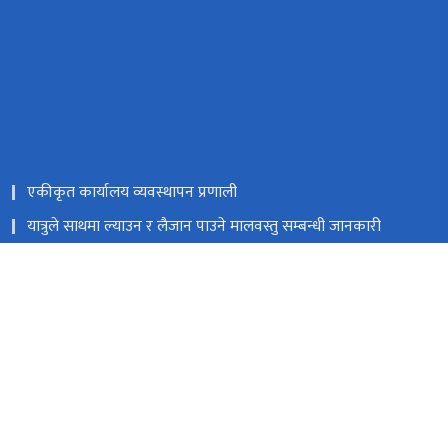
एकीकृत कार्यालय व्यवस्थापन प्रणाली
यात्रुले साथमा ल्याउन र लैजान पाउने मालवस्तु सम्बन्धी जानकारी
नेपाल राजपत्र
Facebook
त्रिपुरेश्वर, काठमाडौं
9851353353
टोल फ्री नं.
18105121223