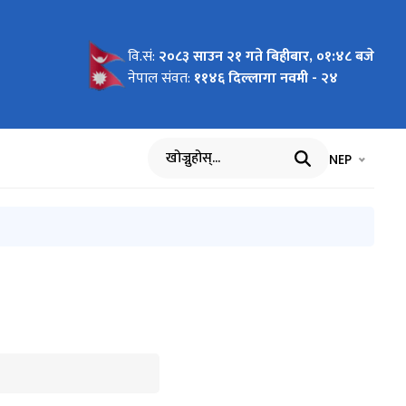
वि.सं:
२०८३ साउन २१ गते बिहीबार, ०१:४८ बजे
लवस्तु
्रशासन
 सम्बन्धी
६
सम्बन्धमा
ु सम्बन्धी
 आधारः
ry and
नेपाल संवत:
११४६ दिल्लागा नवमी - २४
Software
ndu, 28th
भाषा चयन गर्नुह
भाषा प
NEP
खोज्नुहोस्