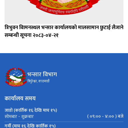
त्रिभुवन विामनस्थल भन्सार कार्यालयको मालसामान छुटाई लैजाने
सम्बन्धी सूचना २०८३-०४-२१
भन्सार विभाग
त्रिपुरेश्वर, काठमाडौं
कार्यालय समय
जाडो (कार्तिक १६ देखि माघ १५)
( ०९:०० - ४:०० ) बजे
सोमबार - शुक्रबार
गर्मी (माघ १६ देखि कार्तिक १५)