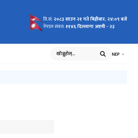
वि.सं:
२०८३ साउन २१ गते बिहीबार, २४:०९ बजे
लवस्तु
्रशासन
 सम्बन्धी
६
सम्बन्धमा
ु सम्बन्धी
 आधारः
ry and
नेपाल संवत:
११४६ दिल्लागा अष्टमी - २३
Software
ndu,
भाषा चयन गर्नुह
भाषा प
NEP
खोज्नुहोस्