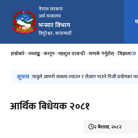
नेपाल सरकार
अर्थ मन्त्रालय
म
मुख्य न
भन्सार विभाग
त्रिपुरेश्वर, काठमाडौं
हाम्रोबारे
तथ्याङ्क
कानून
महशुल दरबन्दी
सम्पर्क गर्नुहोस्
जिज्ञासा
मुख्य नेभिगेसनमा जानुहोस्
सूचना
प्रेस विज्ञप्ति (मुस्ताङ र रसुवा भन्सार कार्यालयबाट भएको वि
यात्रुले आफ्नो साथमा ल्याउन र लैजान पाउने निजी प्रयोगका मा
प्रेश विज्ञप्ति (Customs Valuation Database System मा अ
किटानी विवरण घोषणा सम्बन्धी मार्गदर्शन, २०८३
भन्सार आचार संहिता, २०८२
आर्थिक बिधेयक २०८१
२ बैशाख, २०८२