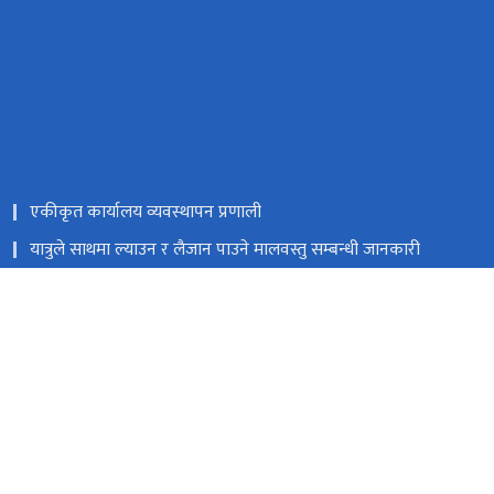
एकीकृत कार्यालय व्यवस्थापन प्रणाली
यात्रुले साथमा ल्याउन र लैजान पाउने मालवस्तु सम्बन्धी जानकारी
नेपाल राजपत्र
Facebook
त्रिपुरेश्वर, काठमाडौं
9851353353
टोल फ्री नं.
18105121223