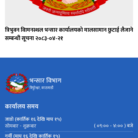
त्रिभुवन विामनस्थल भन्सार कार्यालयको मालसामान छुटाई लैजाने
सम्बन्धी सूचना २०८३-०४-२१
भन्सार विभाग
त्रिपुरेश्वर, काठमाडौं
कार्यालय समय
जाडो (कार्तिक १६ देखि माघ १५)
( ०९:०० - ४:०० ) बजे
सोमबार - शुक्रबार
गर्मी (माघ १६ देखि कार्तिक १५)