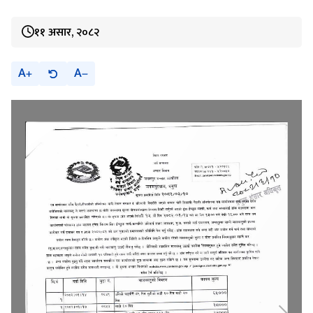
११ असार, २०८२
A
A