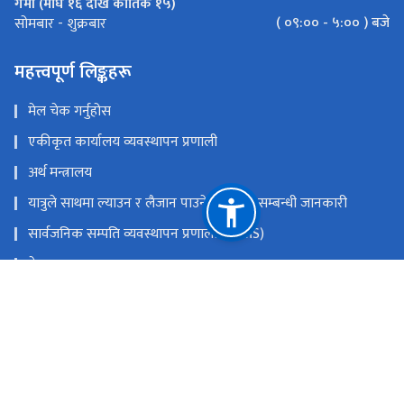
गर्मी (माघ १६ देखि कार्तिक १५)
( ०९:०० - ५:०० ) बजे
सोमबार - शुक्रबार
महत्त्वपूर्ण लिङ्कहरू
मेल चेक गर्नुहोस
एकीकृत कार्यालय व्यवस्थापन प्रणाली
अर्थ मन्त्रालय
यात्रुले साथमा ल्याउन र लैजान पाउने मालवस्तु सम्बन्धी जानकारी
सार्वजनिक सम्पति व्यवस्थापन प्रणाली (PAMS)
नेपाल राजपत्र
Youtube
Facebook
राष्ट्रिय प्राकृतिक स्रोत तथा वित्त आयोग