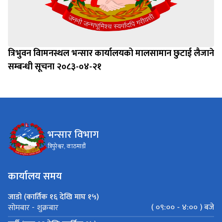
त्रिभुवन विामनस्थल भन्सार कार्यालयको मालसामान छुटाई लैजाने
सम्बन्धी सूचना २०८३-०४-२१
भन्सार विभाग
त्रिपुरेश्वर, काठमाडौं
कार्यालय समय
जाडो (कार्तिक १६ देखि माघ १५)
( ०९:०० - ४:०० ) बजे
सोमबार - शुक्रबार