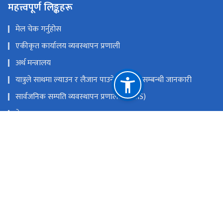
महत्त्वपूर्ण लिङ्कहरू
मेल चेक गर्नुहोस
एकीकृत कार्यालय व्यवस्थापन प्रणाली
अर्थ मन्त्रालय
यात्रुले साथमा ल्याउन र लैजान पाउने मालवस्तु सम्बन्धी जानकारी
सार्वजनिक सम्पति व्यवस्थापन प्रणाली (PAMS)
नेपाल राजपत्र
Youtube
Facebook
राष्ट्रिय प्राकृतिक स्रोत तथा वित्त आयोग
त्रिपुरेश्वर, काठमाडौं
9851353353
टोल फ्री नं.
18105121223